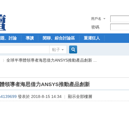
用戶名
密碼
問題、討論
導讀
閒聊、綜合討論區
重灌狂人
帖子
搜
】
全球半導體領導者海思借力ANSYS推動產品創新 ...
索
體領導者海思借力ANSYS推動產品創新
›
54139699
發表於 2018-8-15 14:34
|
顯示全部樓層