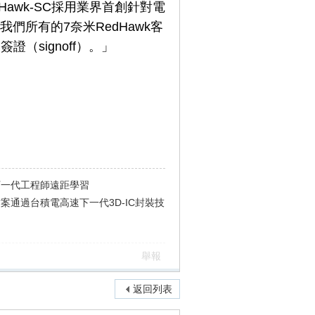
awk-SC採用業界首創針對電
所有的7奈米RedHawk客
（signoff）。」
動下一代工程師遠距學習
方案通過台積電高速下一代3D-IC封裝技
舉報
返回列表