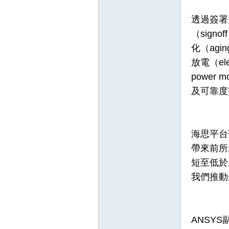
透過簽署
（sig
化（agin
放電（el
power
及可靠度
壇
海思平台
帶來前所
短至低於
我們推動
】
ANSY