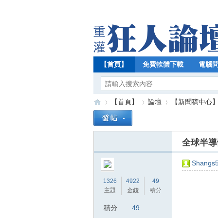
【首頁】
免費軟體下載
電腦
【首頁】
論壇
【新聞稿中心
全球半導
【
»
›
›
Shangs
1326
4922
49
主題
金錢
積分
積分
49