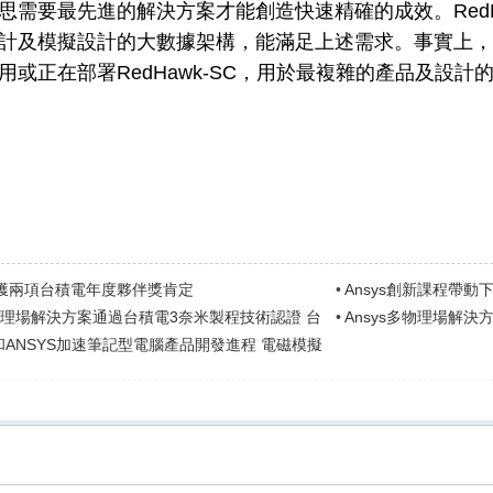
思需要最先進的解決方案才能創造快速精確的成效。RedH
計及模擬設計的大數據架構，能滿足上述需求。事實上，我們
用或正在部署RedHawk-SC，用於最複雜的產品及設計的簽證
榮獲兩項台積電年度夥伴獎肯定
•
Ansys創新課程帶
多物理場解決方案通過台積電3奈米製程技術認證 台
•
Ansys多物理場解決
術...
ANSYS加速筆記型電腦產品開發進程 電磁模擬