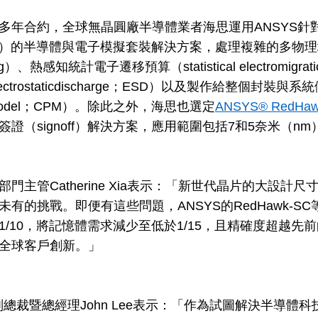
多年合約，全球無晶圓廠半導體業者海思運用ANSYS針
noff）的半導體與電子模擬套裝解決方案，處理複雜的多
g）、熱感知統計電子遷移預算（statistical electromigrat
ectrostaticdischarge；ESD）以及製作給整個封裝
 model；CPM）。除此之外，海思也選定
ANSYS® RedHa
簽證（signoff）解決方案，應用範圍包括7和5奈米（n
部門主管Catherine Xia表示：「新世代晶片的大設
未有的挑戰。即便有這些問題，ANSYS的RedHawk-
1/10，將記憶體需求減少至低於1/15，且精確度超越先前
全球客戶創新。」
S副總裁暨總經理John Lee表示：「作為試圖解決半導