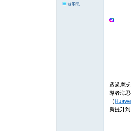
發消息
狂
人
透過廣泛
導者海思
（
Huawei
新提升到
論