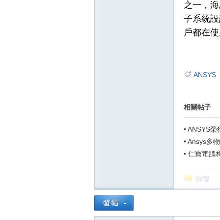
之一，海
子系統設
戶都在使
ANSYS
相關帖子
•
ANSYS
•
Ansys
積...
•
仁寶電腦和
解...
回復