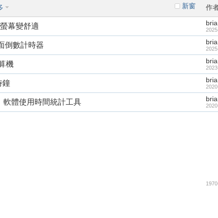
新窗
多
作
bri
體，讓螢幕變舒適
2025
bri
er 桌面倒數計時器
2025
bri
計算機
2023
bri
界時鐘
2020
bri
電腦操作、軟體使用時間統計工具
2020
1970