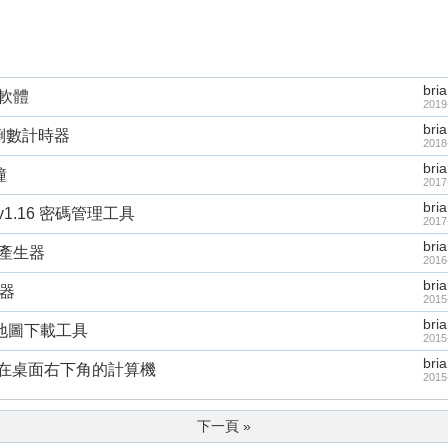
bri
拍器軟體
2019
bri
表與倒數計時器
2018
bri
鐘
2017
bri
er v1.16 密碼管理工具
2017
bri
密碼產生器
2016
bri
時器
2015
bri
 離線地圖下載工具
2015
bri
速鍵、躲在桌面右下角的計算機
2015
下一頁 »