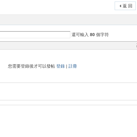
返 回
還可輸入
80
個字符
您需要登錄後才可以發帖
登錄
|
註冊