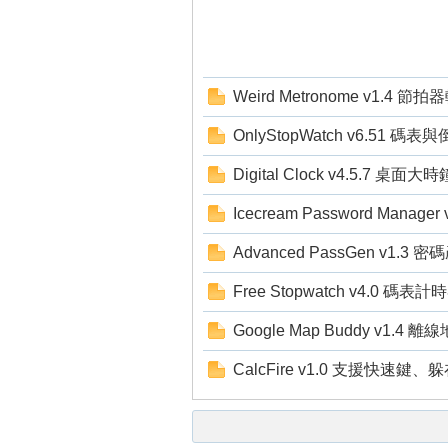
Weird Metronome v1.4 節
OnlyStopWatch v6.51 碼
Digital Clock v4.5.7 桌面大時
壇
Icecream Password Manag
Advanced PassGen v1.3 
Free Stopwatch v4.0 碼表計
Google Map Buddy v1.4
CalcFire v1.0 支援快
】