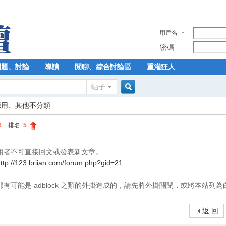
用戶名
密碼
問題、討論
導讀
閒聊、綜合討論區
重灌狂人
帖子
搜
應用、其他不分類
6
|
排名:
5
索
用者不可直接回文或發表新文章。
ttp://123.briian.com/forum.php?gid=21
有可能是 adblock 之類的外掛造成的，請先將外掛關閉，或將本站列為
返 回