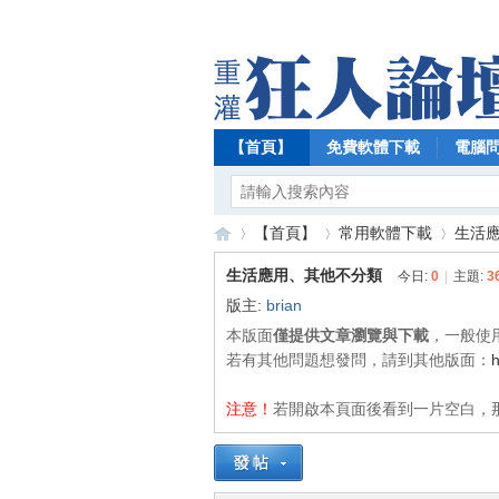
【首頁】
免費軟體下載
電腦
【首頁】
常用軟體下載
生活
生活應用、其他不分類
今日:
0
|
主題:
3
版主:
brian
【
»
›
›
本版面
僅提供文章瀏覽與下載
，一般使
若有其他問題想發問，請到其他版面：
h
注意！
若開啟本頁面後看到一片空白，那