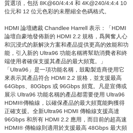
質選項，包括
8K@60/4:4:4
和
4K@240/4:4:4 10
位元和
12
位元色彩的未壓縮全色碼格式。
HDMI
論壇總裁
Chandlee Harrell
表示：「
HDMI
論壇自豪地發佈新的
HDMI 2.2
規格，爲興奮人心
和沉浸式的新解決方案和產品提供更高的效能和功
能，引入新的
Ultra96
功能名稱將幫助消費者和終
端使用者確保支援其產品的最大頻寬。」
「
Ultra96
」是一項功能名稱，鼓勵製造商使用它
來表示其產品符合
HDMI 2.2
規格，並支援最高
64Gbps
、
80Gbps
或
96Gbps
頻寬。凡是宣傳或
展示
Ultra96
功能名稱的產品都需要使用
Ultra96
HDMI®
傳輸線，以確保產品的最大頻寬能夠獲得
正確支援。全新
Ultra96 HDMI
傳輸線支援高達
96Gbps
和所有
HDMI 2.2
應用，而目前的超高速
HDMI®
傳輸線則適用於支援最高
48Gbps
最大頻