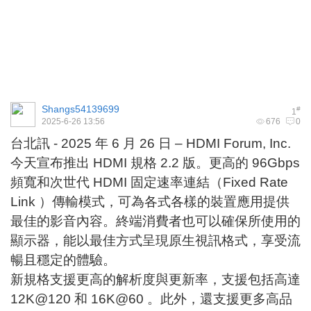
Shangs54139699
#
1
2025-6-26 13:56
676
0
台北訊
- 2025
年
6
月
26
日
– HDMI Forum, Inc.
今天宣布推出
HDMI
規格
2.2
版。更高的
96Gbps
頻寬和次世代
HDMI
固定速率連結
（
Fixed Rate
Link
）
傳輸模式，可為各式各樣的裝置應用提供
最佳的影音內容。終端消費者也可以確保所使用的
顯示器，能以最佳方式呈現原生視訊格式，享受流
暢且穩定的體驗。
新規格支援更高的解析度與更新率，支援包括高達
12K@120
和
16K@60
。此外，還支援更多高品