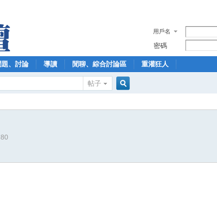
用戶名
密碼
問題、討論
導讀
閒聊、綜合討論區
重灌狂人
帖子
搜
780
索