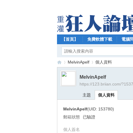
【首頁】
免費軟體下載
電腦
MelvinApelf
個人資料
MelvinApelf
https://123.briian.com/?153
【
›
›
主題
個人資料
MelvinApelf
(UID: 153780)
郵箱狀態
已驗證
個人簽名