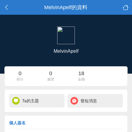
MelvinApelf的資料
MelvinApelf
0
0
18
積分
威望
金錢
Ta的主題
發短消息
個人簽名