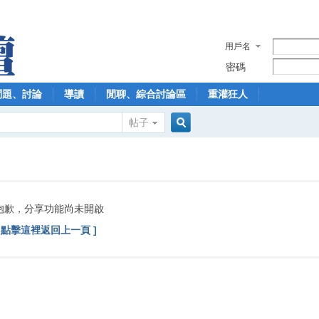
用戶名
密碼
問題、討論
導讀
閒聊、綜合討論區
重灌狂人
帖子
搜
索
抱歉，分享功能尚未開啟
[ 點擊這裡返回上一頁 ]