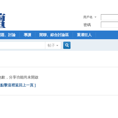
用戶名
密碼
問題、討論
導讀
閒聊、綜合討論區
重灌狂人
帖子
搜
索
抱歉，分享功能尚未開啟
[ 點擊這裡返回上一頁 ]