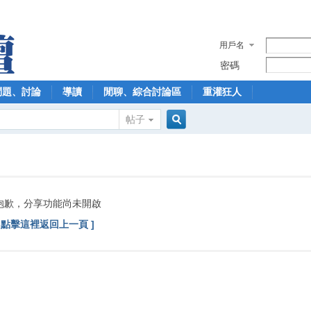
用戶名
密碼
問題、討論
導讀
閒聊、綜合討論區
重灌狂人
帖子
搜
索
抱歉，分享功能尚未開啟
[ 點擊這裡返回上一頁 ]