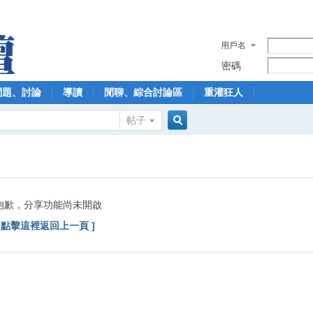
用戶名
密碼
問題、討論
導讀
閒聊、綜合討論區
重灌狂人
帖子
搜
索
抱歉，分享功能尚未開啟
[ 點擊這裡返回上一頁 ]