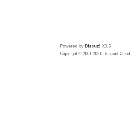
Powered by
Discuz!
X3.5
Copyright © 2001-2021, Tencent Cloud.