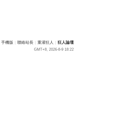
手機版
|
聯絡站長
|
重灌狂人
|
狂人論壇
GMT+8, 2026-8-9 18:22