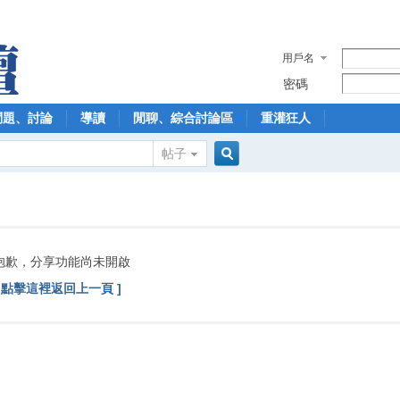
用戶名
密碼
問題、討論
導讀
閒聊、綜合討論區
重灌狂人
帖子
搜
索
抱歉，分享功能尚未開啟
[ 點擊這裡返回上一頁 ]