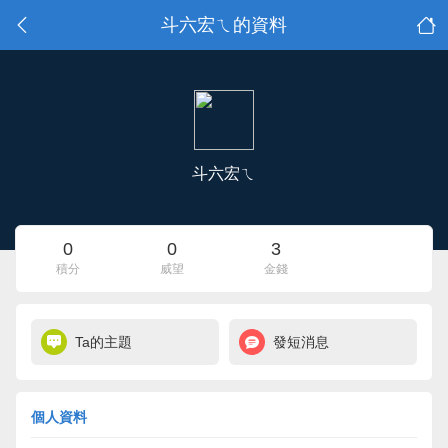
斗六宏ㄟ的資料
斗六宏ㄟ
0
0
3
積分
威望
金錢
Ta的主題
發短消息
個人資料