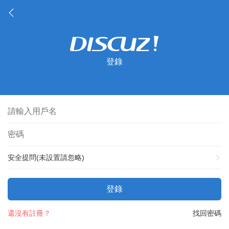
登錄
安全提問(未設置請忽略)
登錄
還沒有註冊？
找回密碼