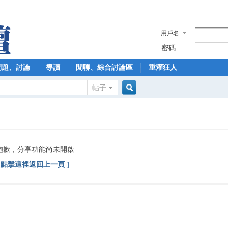
用戶名
密碼
問題、討論
導讀
閒聊、綜合討論區
重灌狂人
帖子
搜
索
抱歉，分享功能尚未開啟
[ 點擊這裡返回上一頁 ]