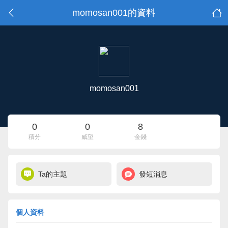
momosan001的資料
momosan001
0
0
8
積分
威望
金錢
Ta的主題
發短消息
個人資料