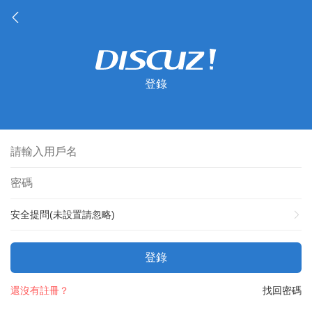
登錄
安全提問(未設置請忽略)
登錄
還沒有註冊？
找回密碼