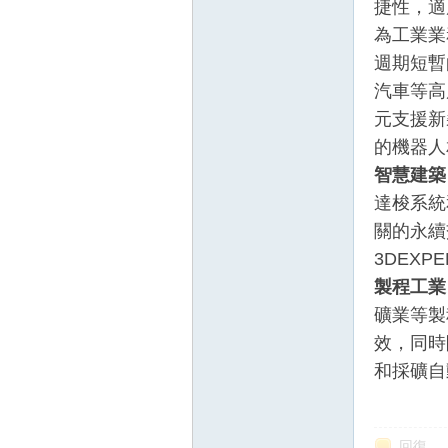
捷性，適
為工業業
週期短暫
汽車等高
元支援新
的機器人
智慧建築
達梭系統
關的永續
3DEX
製程工業
礦業等製
效，同時
和採礦自
回復