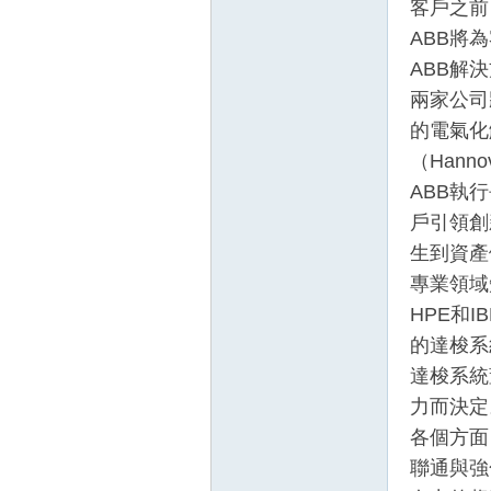
客戶之前
ABB將
ABB解
兩家公司
的電氣化
（Hannov
ABB執行
壇
戶引領創
生到資產
專業領域
HPE和
的達梭系
達梭系統
力而決定
各個方面
】
聯通與強