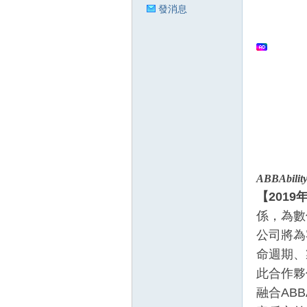
發消息
狂
人
ABBAbili
【
2019
係，為數
公司將為
命週期、
此合作夥
融合ABB
論