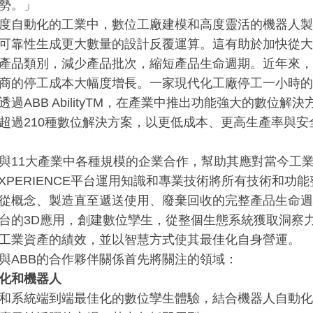
勢。」
度自動化的工業中，數位工廠建模和高度靈活的機器人製
可靠性生成更大數量的設計反覆運算。這有助於加快從大
產品類別，減少產品批次，縮短產品生命週期。近年來，
商的停工成本大幅度增長。一家現代化工廠停工一小時的
透過ABB AbilityTM，在產業中推出功能強大的數位解
超過210種數位解決方案，以更低成本、更高生產率與
與11大產業中各種規模的企業合作，幫助其應對當今工
EXPERIENCE平台運用知識和專業技術將所有技術和功
從概念、製造直至遞送使用、廢棄回收的完整產品生命週
台的3D應用，創建數位孿生，從整個生態系統獲取洞察
工業資產的績效，並以智慧方式使其最佳化自身營運。
與ABB的合作夥伴關係首先將關注的領域：
化和機器人
和系統端到端最佳化的數位孿生體驗，結合機器人自動化