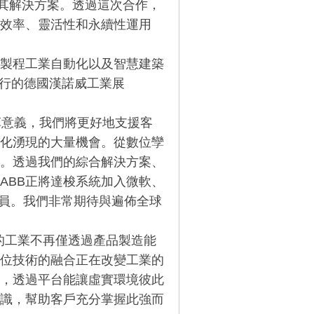
模擬其解決方案。透過這次合作，
體效率、靈活性和永續性運用
製程工業自動化以及智慧建築
舉行的德國漢諾威工業展
具有變革意義，我們將更好地支援客
化湧現的大量機會。從數位孿
。透過我們的綜合解決方案、
ABB正將達梭系統加入微軟、
一員。我們非常期待與遍佈全球
世紀的工業不再僅透過產品製造能
位技術的融合正在改變工業的
，透過平台能讓虛實環境彼此
知識，幫助客戶充分掌握此強而