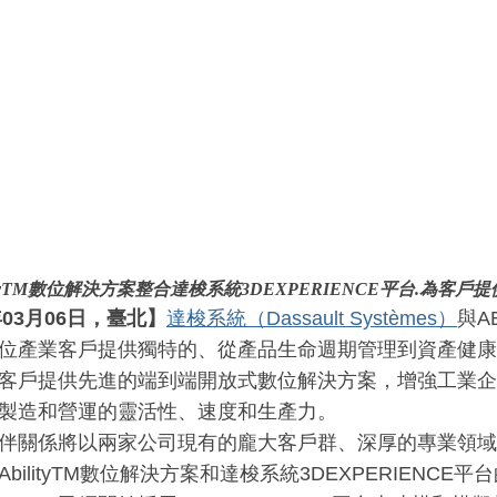
tyTM
數位解決方案整合達梭系統
3DEXPERIENCE
平台
.
為客戶提
年
03
月
06
日
，
臺北】
達梭系統（Dassault Systèmes）
與A
位產業客戶提供獨特的、從產品生命週期管理到資產健康
客戶提供先進的端到端開放式數位解決方案，增強工業企
製造和營運的靈活性、速度和生產力。
伴關係將以兩家公司現有的龐大客戶群、深厚的專業領域
AbilityTM數位解決方案和達梭系統3DEXPERIENC