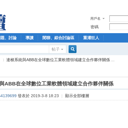
用戶名
密碼
問題、討論
導讀
閒聊、綜合討論區
重灌狂人
帖子
搜
】
達梭系統與ABB在全球數位工業軟體領域建立合作夥伴關係 ...
索
與ABB在全球數位工業軟體領域建立合作夥伴關係
›
54139699
發表於 2019-3-8 18:23
|
顯示全部樓層