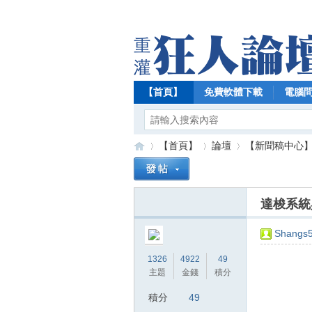
【首頁】
免費軟體下載
電腦
【首頁】
論壇
【新聞稿中心
達梭系統
【
»
›
›
Shangs
1326
4922
49
主題
金錢
積分
積分
49