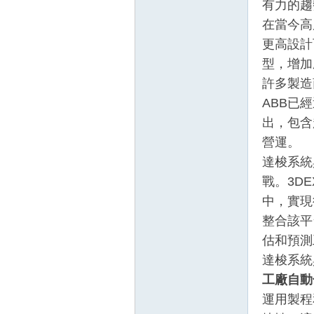
有力的趨
在當今高
更高設計
型，增加
許多製造
ABB已經
出，包含
營運。
達梭系統
戰。3D
中，實現
整合該平
估和預測
達梭系統
工廠自動
運用製程