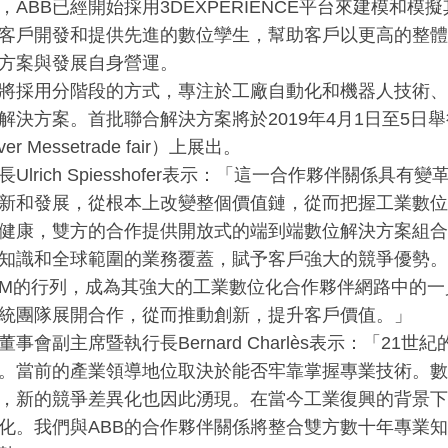
，ABB已經開始採用3DEXPERIENCE平台來建模和
為客戶開發和提供先進的數位孿生，幫助客戶以更高的整
決方案與發展自身營運。
將採用分階段的方式，專注於工廠自動化和機器人技術、
解決方案。首批聯合解決方案將於2019年4月1日至5日
er Messetrade fair）上展出。
長Ulrich Spiesshofer表示：「這一合作夥伴關係
新和發展，從根本上改變整個價值鏈，從而把握工業數位
健康，雙方的合作提供開放式的端到端數位解決方案組合
知識和全球範圍的業務覆蓋，賦予客戶強大的競爭優勢。
IBM的行列，成為其強大的工業數位化合作夥伴網路中的
統團隊展開合作，從而推動創新，提升客戶價值。」
董事會副主席暨執行長Bernard Charlès表示：「21
。當前的產業領導地位取決於能否牢靠掌握專業技術。數
，新的競爭差異化也因此湧現。在當今工業復興的背景下
化。我們與ABB的合作夥伴關係將整合雙方數十年專業