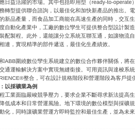
應日益活躍的市場。其中包括即用型（ready-to-opera
務轉型提供聯合諮詢，以最佳化和加快新產品的推出。電
的新品產量，而食品加工商能在高速生產的同時，交互生
度自動化產業中，工廠的數位孿生可提供整合型設計製造
裝配製程。此外，還能讓分立系統互聯互通，如讓物流自
相連，實現精準的部件遞送，最佳化生產績效。
和ABB圍繞數位孿生系統建立的數位合作夥伴關係，將
交通運輸解決方案中實現無縫銜接。可用資訊與達梭系統
PERIENCE®整合，可在設計規格階段和營運階段為客戶
：以採礦業為例
程工業面臨嚴峻競爭壓力，要求企業不斷尋求新法提高生
降低成本和日常營運風險。地下環境的數位模型與採礦規
動化，同時讓礦業營運方即時監控和最佳生產，並為未來