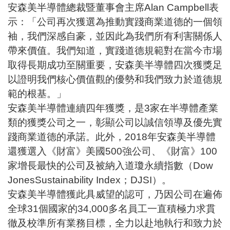
安森美半導體總裁暨董事會主席Alan Campbell表
示：「公司再次獲選為推動實踐商業道德的一個領
袖，我們深感自豪，並因此為我們所有利害關係人
帶來價值。我們知道，實踐道德規範對在當今市場
取得長期成功至關重要，安森美半導體四次獲獎足
以證明我們核心價值觀的優勢和我們致力於道德規
範的根基。」
安森美半導體連續四年獲獎，是3家在半導體產業
類的獲獎公司之一，彰顯公司以誠信領導及優先實
踐商業道德的承諾。此外，2018年安森美半導體
還獲選入《財富》美國500強公司、《財富》100
家增長最快的公司及被納入道瓊永續指數（Dow
JonesSustainability Index；DJSI）。
安森美半導體獲此具威望的認可，乃因公司在遍佈
全球31個國家的34,000多名員工一直積極力求貫
徹及校準所有業務目標，全力以赴地執行和致力於