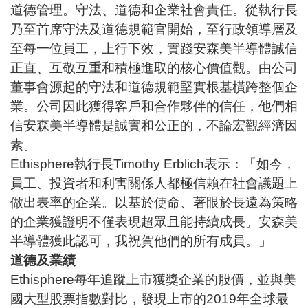
道德管理。守法、道德和企業社會責任。從執行長
乃至首席守法及道德規範官開始，至行政領導層及
至每一位員工，上行下效，實踐安森美半導體誠信
正直、互敬互重和積極進取的核心價值觀。由公司
董事會源起的守法和道德規範堅實根基橫跨整個企
業。公司因此獲得客戶和合作夥伴的信任，他們相
信安森美半導體是誠實和公正的，不論宏觀經濟因
素。
Ethisphere執行長Timothy Erblich表示：「如今，
員工、投資者和利害關係人都極信賴在社會議題上
做出表率的企業。以基於使命、著眼於長遠為策略
的企業獲證明不僅表現超眾且能持續成長。安森美
半導體獲此認可，我祝賀他們的所有成員。」
道德及業績
Ethisphere每年追蹤上市獲獎企業的股價，並與美
國大型股票指數對比，發現上市的2019年全球最