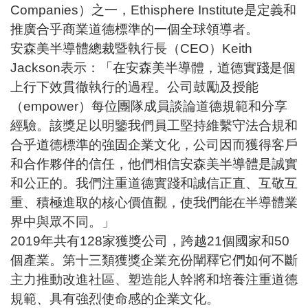
Companies）之一，Ethisphere Institute是定義和
推廣合乎商業道德標準的一個全球領導者。
安森美半導體總裁暨執行長（CEO）Keith
Jackson表示：「在安森美半導體，道德實踐是個
上行下效貫徹執行的過程。公司鼓勵及授能
（empower）每位團隊成員談論道德規範和分享
經驗。該獎足以明鑒我們員工堅持維繫守法合規和
合乎道德標準的強固企業文化，公司因而獲得客戶
和合作夥伴的信任，他們相信安森美半導體是誠實
和公正的。我們注重道德實踐和誠信正直、互敬互
重、積極進取的核心價值觀，使我們能在半導體業
界中與眾不同。」
2019年共有128家獲獎公司，跨越21個國家和50
個產業。第十三類獲獎企業充份闡釋它們如何不斷
主力推動改進社區、塑造能人幹將和培養注重道德
規範、具有強烈使命感的企業文化。