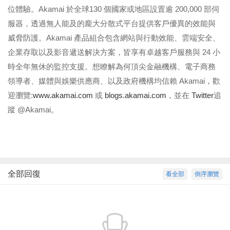
位體驗。Akamai 於全球130 個國家或地區設置逾 200,000 部伺
服器，透過無人能及的龐大分散式平台提供客戶優異的效能與
威脅防護。Akamai 產品組合包含網站與行動效能、雲端安全、
企業存取以及影音遞送解決方案，皆享有卓越客戶服務與 24 小
時全年無休的監控支援。想瞭解為何頂尖金融機構、電子商務
領導者、媒體與娛樂供應商、以及政府機構均信賴 Akamai，歡
迎瀏覽:
www.akamai.com
或
blogs.akamai.com
，並在
Twitter
追
蹤 @Akamai。
全部回復
看全部
倒序瀏覽