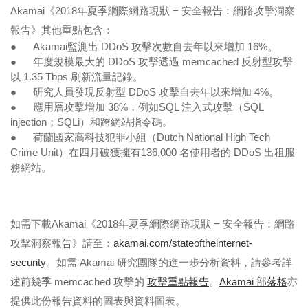
Akamai《2018年夏季網際網路現狀 − 安全報告：網路攻擊洞察
報告》其他重點包含：
● Akamai監測出 DDoS 攻擊次數自去年以來增加 16%。
● 年度規模最大的 DDoS 攻擊透過 memcached 反射型攻擊
以 1.35 Tbps 刷新流量記錄。
● 研究人員發現反射型 DDoS 攻擊自去年以來增加 4%。
● 應用層攻擊增加 38%，例如SQL 注入式攻擊（
SQL
injection
；
SQLi
）和跨網站指令碼。
● 荷蘭國家高科技犯罪小組（Dutch National High Tech
Crime Unit）在四月破獲擁有136,000 名使用者的 DDoS 出租服
務網站。
如需下載Akamai《2018年夏季網際網路現狀 − 安全報告：網路
攻擊洞察報告》請至：
akamai.com/stateoftheinternet-
security
。如需 Akamai 研究團隊的進一步分析資料，請參考詳
述前幾季 memcached 攻擊的
攻擊重點報告
。
Akamai 部落格
亦
提供此份報告資料的圖表與資料圖表。