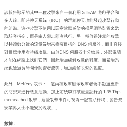
該報告顯示的其中一種攻擊來自一個利用 STEAM 遊戲平台和
多人線上即時聊天系統（IRC） 的群組聊天功能發起攻擊行動
的組織。這些攻擊不使用以惡意軟體感染的殭屍網路裝置來聽
取駭客指令，而是由人類志願者執行。另一種值得注意的攻擊
以持續數分鐘的流量暴增來癱瘓目標的 DNS 伺服器，而非直接
對目標使用者持續攻擊。由於DNS 伺服器十分敏感，外部電腦
才能在網路上找到它們，因此增加緩解攻擊的難度。而暴增系
統也透過長時間使防禦者疲勞，增加緩解攻擊的難度。
此外，McKeay 表示：「這兩種攻擊顯示攻擊者會不斷適應新
的防禦來進行惡意活動。加上前幾季打破流量記錄的 1.35 Tbps
memcached 攻擊，這些攻擊事件可視為一記當頭棒喝，警告資
安業界人士不能安於現狀。」
數據：