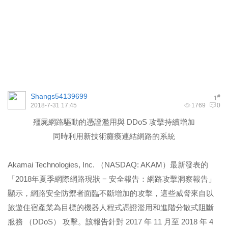
Shangs54139699
#
1
2018-7-31 17:45
1769
0
殭屍網路驅動的憑證濫用與
DDoS
攻擊持續增加
同時利用新技術癱瘓連結網路的系統
Akamai Technologies, Inc. （NASDAQ: AKAM）最新發表的
「2018年夏季網際網路現狀 − 安全報告：網路攻擊洞察報告」
顯示，網路安全防禦者面臨不斷增加的攻擊，這些威脅來自以
旅遊住宿產業為目標的機器人程式憑證濫用和進階分散式阻斷
服務 （DDoS） 攻擊。該報告針對 2017 年 11 月至 2018 年 4