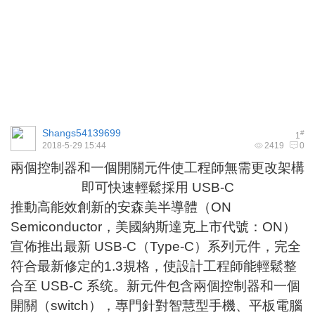
Shangs54139699
#
1
2018-5-29 15:44
2419
0
兩個控制器和一個開關元件使工程師無需更改架構
即可快速輕鬆採用
USB-C
推動高能效創新的安森美半導體（ON
Semiconductor，美國納斯達克上市代號：
ON
）
宣佈推出最新 USB-C（Type-C）系列元件，完全
符合最新修定的1.3規格，使設計工程師能輕鬆整
合至 USB-C 系统。新元件包含兩個控制器和一個
開關（switch），專門針對
智慧型手機
、平板電腦