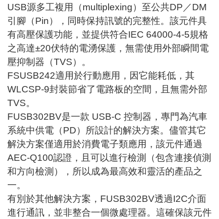
USB源多工複用（multiplexing）至公共DP／DM
引腳（Pin），同時保持訊號的完整性。該元件具
有高壓保護功能，並提供符合IEC 64000-4-5規格
之高達±20伏特的電湧保護，無需使用外部瞬間電
壓抑制器（TVS）。
FSUSB242適用於行動應用，因它能耗低，其
WLCSP-9封裝節省了電路板的空間，且無需外部
TVS。
FUSB302BV是一款
USB-C 控制器
，專門為汽車
系統中供電（PD）所設計的解決方案。儘管其它
解決方案僅適用於消費電子類應用，該元件通過
AEC-Q100認證，且可以進行檢測（包含連接偵測
和方向檢測），所以成為最高效和靈活的產品之
一。
有別於其他解決方案，FUSB302BV透過I2C介面
進行通訊，並非整合一個微處理器。這確保該元件