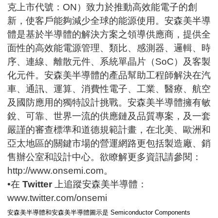
克上市代號：
ON
）致力於推動高效能電子的創
新，使客戶能夠減少全球的能源使用。安森美半導
體是基於半導體的解決方案之領導供應商，提供全
面性的高效能電源管理、類比、感測器、邏輯、時
序、連線、離散元件、系統單晶片（SoC）及客製
化元件。安森美半導體的產品幫助工程師解決在
汽
車、通訊、運算、消費性電子、工業、醫療、航空
及國防應用
的獨特設計挑戰。安森美半導體擁有敏
銳、可靠、世界一流的供應鏈及品質專案，及一套
嚴謹的審查標準和道德規範計畫，在北美、歐洲和
亞太地區的關鍵市場的營運網路更包括製造廠、銷
售辦公室和設計中心。欲瞭解更多資訊請參閱：
http://www.onsemi.com
。
•在
Twitter
上追蹤安森美半導體：
www.twitter.com/onsemi
安森美半導體和安森美半導體圖示是
Semiconductor Components