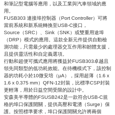
和
筆記型電腦
等應用，以及工業與汽車領域的應
用。
FUSB303
連接埠控制器（Port Controller）
可將
當前系統和新系統轉換至USB-C接口，
Source（SRC）、Sink（SNK）或雙重用途埠
（DRP）模式的應用。這款全新元件提供自動檢
測功能，只需最少的處理器交互作用和韌體支援，
且提供靈活性和自定義選項。
行動和超便可攜式應用將獲益於FUSB303卓越且
領先同類型的低功耗效能。在待機模式下，該控制
器的功耗小於10微安培（μA），採用超薄（1.6 x
1.6 x 0.375 mm）QFN-12封裝，比標準CSP封裝
更輕薄，用於日益空間受限的設計中。
安森美半導體的FSUSB242是一款符合USB-C規
格的
埠口保護開關
，提供高壓和電湧（Surge）保
護。按照標準要求，埠口保護開關允許將兩個