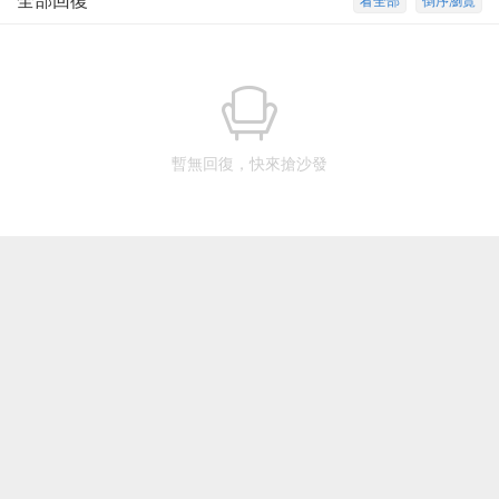
全部回復
看全部
倒序瀏覽
暫無回復，快來搶沙發