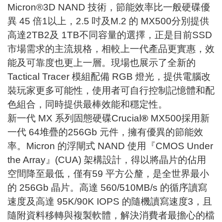
Micron®3D NAND 技術，節能效率比一般硬碟優
異 45 倍1以上，2.5 吋及M.2 的 MX500分別提供
高達2TB2及 1TB不同容量的選擇，正是目前SSD
市場需求的主流規格，相較上一代產品更實惠，效
能及可靠度也更上一層。現場也展示了全新的
Tactical Tracer 模組配備 RGB 燈光，提供電腦改
裝玩家更多可能性，使用者可自行控制記憶體和配
色組合，同時提供最棒效能和穩定性。
新一代 MX 系列固態硬碟Crucial
®
MX500採用新
一代 64堆疊的256Gb 元件，擁有優異的節能效
率。Micron 的浮閘式 NAND 使用『CMOS Under
the Array』(CUA) 架構設計，得以將晶片的佔用
空間降至最低，僅有59 平方公釐，是全世界最小
的 256Gb 晶片。高達 560/510MB/s 的循序讀寫
速度及高達 95K/90K IOPS 的隨機讀寫速度3，且
隨附資料移轉與複製軟體，解決消費者最擔心的檔