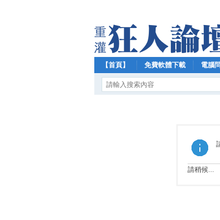
【首頁】
免費軟體下載
電腦
請稍候...