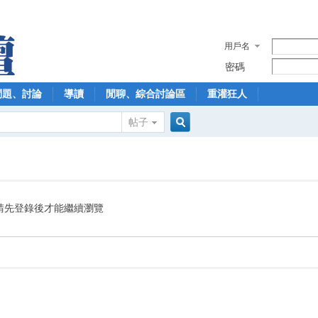
用戶名
密碼
問題、討論
導讀
閒聊、綜合討論區
重灌狂人
帖子
搜
索
請先登錄後才能繼續瀏覽