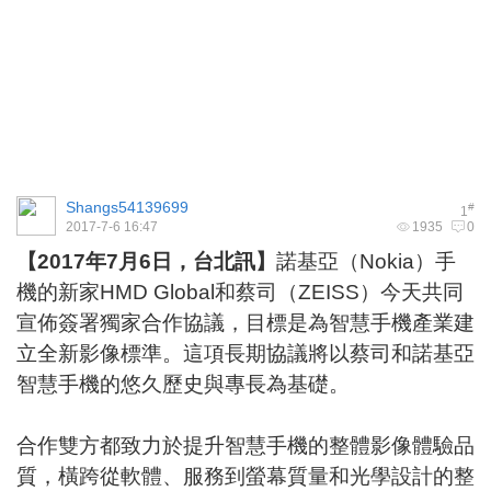
Shangs54139699
#
1
2017-7-6 16:47
1935
0
【
2017
年
7
月
6
日，台北訊】
諾基亞（Nokia）手
機的新家HMD Global和蔡司（ZEISS）今天共同
宣佈簽署獨家合作協議，目標是為智慧手機產業建
立全新影像標準。這項長期協議將以蔡司和諾基亞
智慧手機的悠久歷史與專長為基礎。
合作雙方都致力於提升智慧手機的整體影像體驗品
質，橫跨從軟體、服務到螢幕質量和光學設計的整