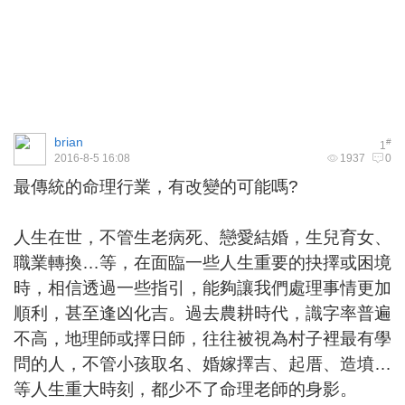
brian
#
1
2016-8-5 16:08
1937
0
最傳統的命理行業，有改變的可能嗎?
人生在世，不管生老病死、戀愛結婚，生兒育女、
職業轉換…等，在面臨一些人生重要的抉擇或困境
時，相信透過一些指引，能夠讓我們處理事情更加
順利，甚至逢凶化吉。過去農耕時代，識字率普遍
不高，地理師或擇日師，往往被視為村子裡最有學
問的人，不管小孩取名、婚嫁擇吉、起厝、造墳…
等人生重大時刻，都少不了命理老師的身影。