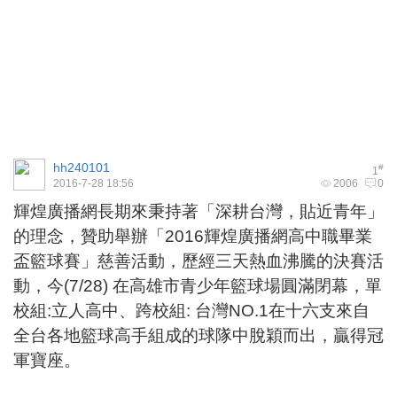
hh240101
#
1
2016-7-28 18:56
2006
0
輝煌廣播網長期來秉持著「深耕台灣，貼近青年」
的理念，贊助舉辦「2016輝煌廣播網高中職畢業
盃籃球賽」慈善活動，歷經三天熱血沸騰的決賽活
動，今(7/28) 在高雄市青少年籃球場圓滿閉幕，單
校組:立人高中、跨校組: 台灣NO.1在十六支來自
全台各地籃球高手組成的球隊中脫穎而出，贏得冠
軍寶座。