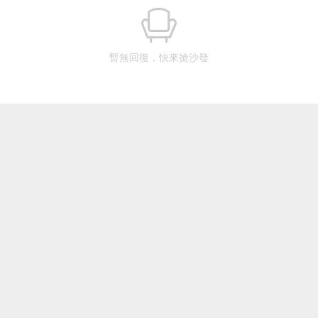
暫無回復，快來搶沙發