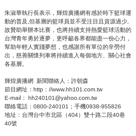
朱淑華執行長表示，輝煌廣播網有感於時下籃球運
動的普及,但基層的籃球員並不受注目且資源過少,
故贊助舉辦本比賽，也將持續支持熱愛籃球活動的
台灣青年勇於逐夢，更呼籲各界都能盡一份心力，
幫助年輕人實踐夢想，也感謝所有單位的辛勞付
出，慈善關懷列車將持續進入每個地方、關心社會
各基層。
輝煌廣播網 新聞聯絡人：許朝森
節目網址：http：//www.hh101.com.tw
E-mail：
hh240101@yahoo.com.tw
聯絡電話：0800-240101；手機0938-955826
地址：台灣台中市北區（404）雙十路二段40巷
40號