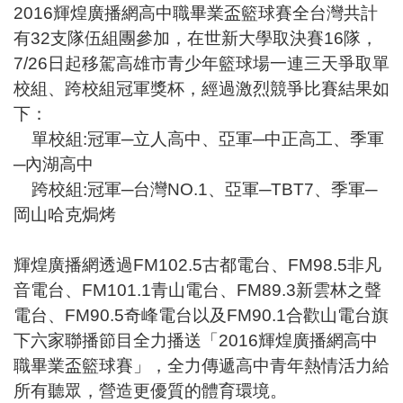
2016輝煌廣播網高中職畢業盃籃球賽全台灣共計
有32支隊伍組團參加，在世新大學取決賽16隊，
7/26日起移駕高雄市青少年籃球場一連三天爭取單
校組、跨校組冠軍獎杯，經過激烈競爭比賽結果如
下：
單校組:冠軍─立人高中、亞軍─中正高工、季軍
─內湖高中
跨校組:冠軍─台灣NO.1、亞軍─TBT7、季軍─
岡山哈克焗烤
輝煌廣播網透過FM102.5古都電台、FM98.5非凡
音電台、FM101.1青山電台、FM89.3新雲林之聲
電台、FM90.5奇峰電台以及FM90.1合歡山電台旗
下六家聯播節目全力播送「2016輝煌廣播網高中
職畢業盃籃球賽」，全力傳遞高中青年熱情活力給
所有聽眾，營造更優質的體育環境。