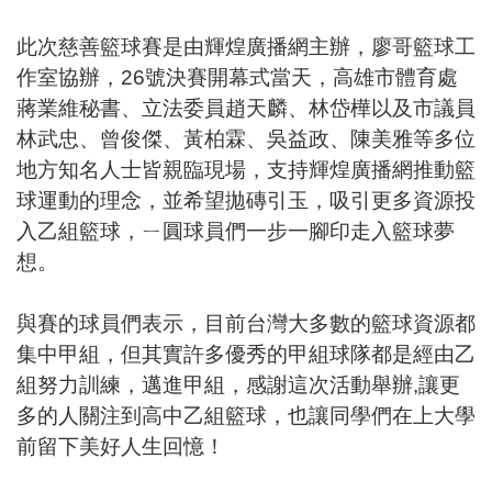
此次慈善籃球賽是由輝煌廣播網主辦，廖哥籃球工
作室協辦，26號決賽開幕式當天，高雄市體育處
蔣業維秘書、立法委員趙天麟、林岱樺以及市議員
林武忠、曾俊傑、黃柏霖、吳益政、陳美雅等多位
地方知名人士皆親臨現場，支持輝煌廣播網推動籃
球運動的理念，並希望拋磚引玉，吸引更多資源投
入乙組籃球，ㄧ圓球員們一步一腳印走入籃球夢
想。
與賽的球員們表示，目前台灣大多數的籃球資源都
集中甲組，但其實許多優秀的甲組球隊都是經由乙
組努力訓練，邁進甲組，感謝這次活動舉辦,讓更
多的人關注到高中乙組籃球，也讓同學們在上大學
前留下美好人生回憶！