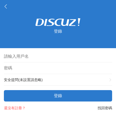
登錄
安全提問(未設置請忽略)
登錄
還沒有註冊？
找回密碼