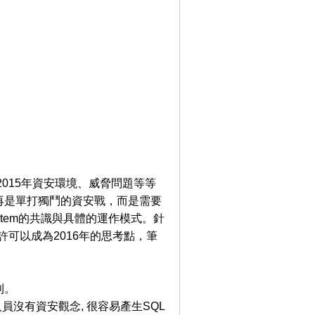
015年資安環境、威脅問題等等
再是單打獨鬥的資安戰，而是需要
ystem的共識與具體的運作模式。針
許可以成為2016年的思考點，筆
則。
人員沒有資安觀念, 很容易產生SQL