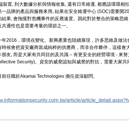
端裝置, 到大數據分析與情報收集, 還有日常維運, 都應該環環相扣
一品牌的產品與服務來用, 結果在安全維運中心 (SOC)需要開2
的結果, 會拖慢對危機事件的反應速度。因此對於整合的策略思
及共通性也是需要考量的環節之一。
一年2016，環境在變化、新興產業也陸續展現，許多思維及做
有時候會把資安廠商當成純粹的供應商，而非合作夥伴，這樣會
朋友, 而是大家有共同目的及共識 – 有更安全的經營環境 - 來努
Collective Security)。資安的威脅認知與威脅的對抗，需
任職於Akamai Technologies 擔任資深顧問。
w.informationsecurity.com.tw/article/article_detail.asp