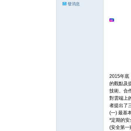
發消息
狂
人
2015
的觀點及
技術、合作
對雲端上的
者提出了
(一) 最基
*定期的
(安全第一
論