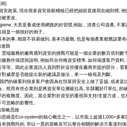
漏洞)
資安政策, 現在很多資安規範稽核已經把細節直接寫在細則裡, 例如P
能被更改。
 Hygiene, 大意是養成使用網路的好習慣,例如，清查公司資產, 不要
口就是一個很好的例子。
本的事, 相當不容易做到, 基本功最難, 也是每個產業都應該要有
面進階
，雲端服務的廠商遇到資安的挑戰可能是一個企業的數百倍到數千
服務作保證與說明, 例如符合何種資安標準, 如何保護客戶資料
任等等。因此企業資訊人員則對於這些優良廠商所提的部分，需
針對威脅是否能提出新的建議及做法，來一一檢視及判斷。
, 我們的確看到很多客戶會因為在預算與安全上做了妥協, 或者
，然而有些企業則是將資安單位層級拉高, 非隸屬於IT單位, 的
界的複雜度。因此，當企業對於資安的重視與支持/支援力道，也
不可忽略的影響性。
合的策略思維
思維是Eco-system的核心概念之一，以市面上超過1,000+多
具有挑戰性的, 所以一貫的策略並可以整合相關的解決方案達到