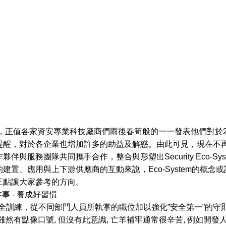
年底，正值各家資安專業科技廠商們雨後春筍般的一一發表他們對於2
提醒，對於各企業也增加許多的助益及解惑。由此可見，現在不
夥伴與服務團隊共同攜手合作，整合與形塑出Security Eco-S
建置、應用與上下游供應商的互動來說，Eco-System的概念或
三點讓大家參考的方向。
本事 - 養成好習慣
安全訓練，從不同部門人員所執掌的職位加以強化”安全第一”的守
雖然有點像口號, 但沒有此意識, 亡羊補牢通常很辛苦, 例如開發