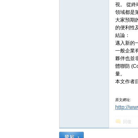
視。 從終
領域都是第
大家預期
的便利性
結論：
邁入新的
一般企業
夥伴也並非
體聯防 (
量。
本文作者目前
原文網址:
http://ww
回復