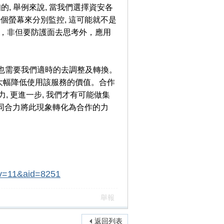
的, 舉例來說, 當我們選擇資安各
0個螢幕來分別監控, 這可能就不是
維，非但要防護面去思考外，應用
法也需要我們適時的去調整及轉換。
大幅降低使用該服務的價值。合作
力, 更進一步, 我們才有可能做集
要大家共同合力將此現象轉化為合作的力
x?tv=11&aid=8251
舉報
返回列表