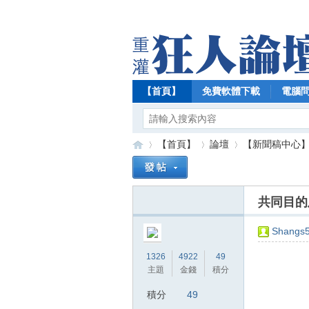
【首頁】
免費軟體下載
電腦
【首頁】
論壇
【新聞稿中心
共同目的
【
»
›
›
Shangs
1326
4922
49
主題
金錢
積分
積分
49