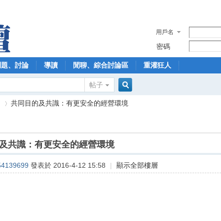
用戶名
密碼
問題、討論
導讀
閒聊、綜合討論區
重灌狂人
帖子
搜
】
共同目的及共識：有更安全的經營環境
索
及共識：有更安全的經營環境
›
54139699
發表於 2016-4-12 15:58
|
顯示全部樓層