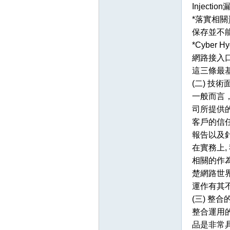
Injection
*落實相關
保存並不
*Cyber
網路接入
這三條最基
(二) 技術
一般而言
壇
司所提供的
客戶的信
報告以及
在實務上
相關的作為
楚網路世
運作有其
(三) 整
】
整合運用的
品是非常