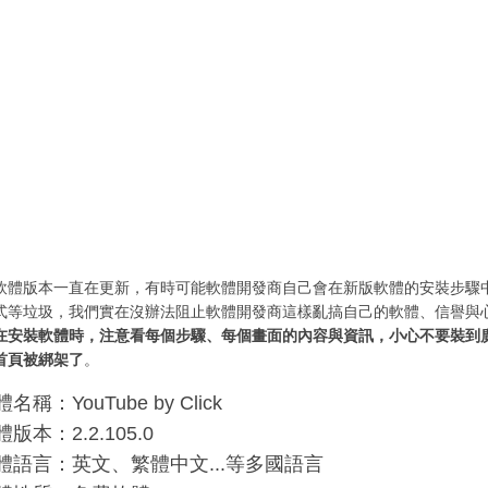
軟體版本一直在更新，有時可能軟體開發商自己會在新版軟體的安裝步驟
式等垃圾，我們實在沒辦法阻止軟體開發商這樣亂搞自己的軟體、信譽與
在安裝軟體時，注意看每個步驟、每個畫面的內容與資訊，小心不要裝到
首頁被綁架了
。
名稱：YouTube by Click
版本：2.2.105.0
體語言：英文、繁體中文...等多國語言