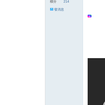
積分
214
發消息
狂
人
論