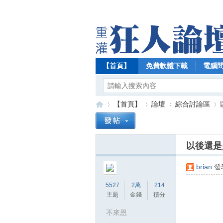
【首頁】
免費軟體下載
電腦
【首頁】
論壇
綜合討論區
以後還是
【
»
›
›
›
brian
發表
5527
2萬
214
主題
金錢
積分
不來恩