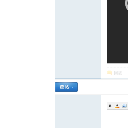
壇
回復
】