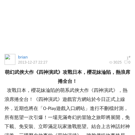
brian
#
1
2013-12-27 22:27
3025
0
萌幻武俠大作《四神演武》攻戰日本，櫻花妹淪陷，熱浪席
捲全台！
攻戰日本，櫻花妹淪陷的萌系武俠大作《四神演武》，熱
浪席捲全台！《四神演武》遊戲官方網站於今日正式上線
外，近期也將在「O-Play遊戲入口網站」進行不刪檔封測，
所有慾望一次引爆！一場充滿奇幻的冒險之旅即將展開，免
下載、免安裝、立即滿足玩家激戰慾望。結合上古神話封神