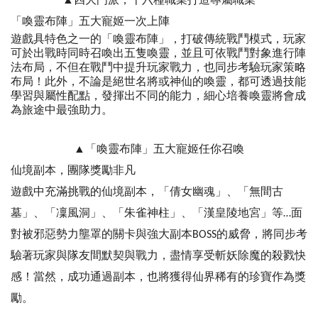
▲四大門派，十六種職業打造專屬職業
「喚靈布陣」五大寵姬一次上陣
遊戲具特色之一的「喚靈布陣」，打破傳統戰鬥模式，玩家
可於出戰時同時召喚出五隻喚靈，並且可依戰鬥對象進行陣
法布局，不但在戰鬥中提升玩家戰力，也同步考驗玩家策略
布局！此外，不論是絕世名將或神仙的喚靈，都可透過技能
學習與屬性配點，發揮出不同的能力，細心培養喚靈將會成
為旅途中最強助力。
▲「喚靈布陣」五大寵姬任你召喚
仙境副本，團隊獎勵非凡
遊戲中充滿挑戰的仙境副本，「倩女幽魂」、「無間古
墓」、「凜風洞」、「朱雀神柱」、「漢皇陵地宮」等…面
對被邪惡勢力壟罩的關卡與強大副本BOSS的威脅，將同步考
驗著玩家與隊友間默契與戰力，盡情享受斬妖除魔的殺戮快
感！當然，成功通過副本，也將獲得仙界稀有的珍寶作為獎
勵。