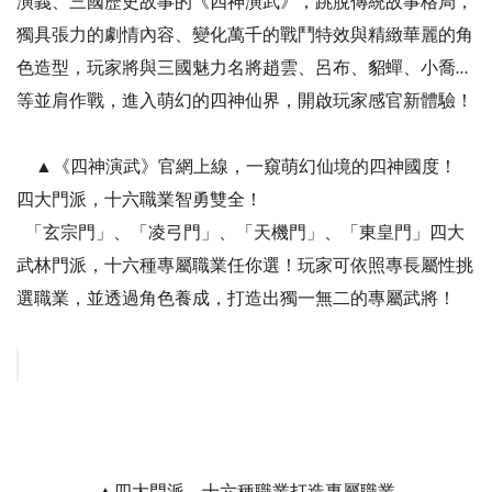
演義、三國歷史故事的《四神演武》，跳脫傳統故事格局，
獨具張力的劇情內容、變化萬千的戰鬥特效與精緻華麗的角
色造型，玩家將與三國魅力名將趙雲、呂布、貂蟬、小喬…
等並肩作戰，進入萌幻的四神仙界，開啟玩家感官新體驗！
▲《四神演武》官網上線，一窺萌幻仙境的四神國度！
四大門派，十六職業智勇雙全！
「玄宗門」、「凌弓門」、「天機門」、「東皇門」四大
武林門派，十六種專屬職業任你選！玩家可依照專長屬性挑
選職業，並透過角色養成，打造出獨一無二的專屬武將！