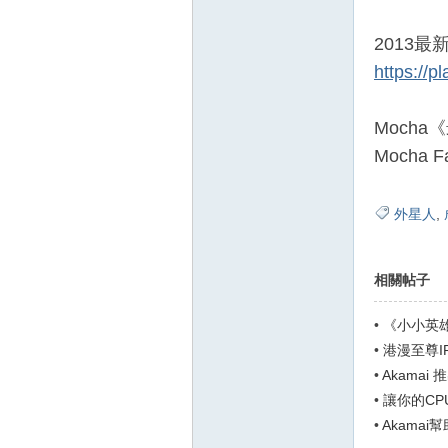
2013最
https://
Moch
Mocha 
外星人
,
相關帖子
•
《小小英
•
港漫至尊
•
Akamai
瓶頸與...
•
讓你的CP
能
•
Akama