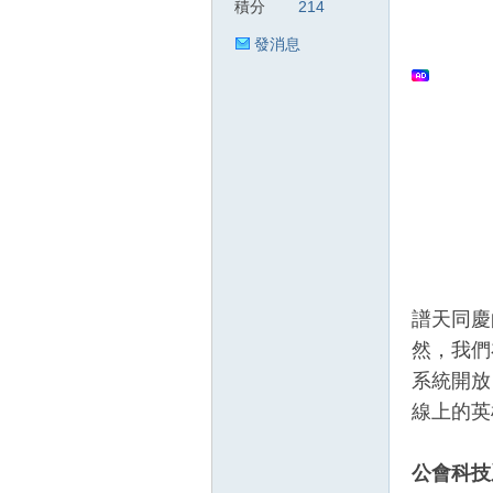
積分
214
發消息
狂
人
譜天同慶
然，我們
系統開放
線上的英
公會科技
論