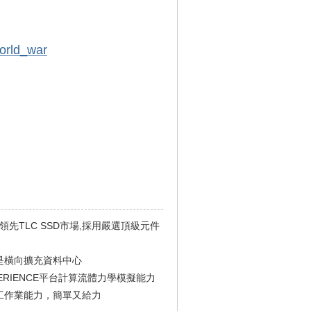
orld_war
列優勢領先TLC SSD市場,採用嚴選頂級元件
是橫向擴充資料中心
ERIENCE平台計算流體力學模擬能力
工作業能力，簡單又給力