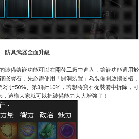
 防具武器全面升級
的裝備鑲嵌功能可以在開發工廠中進入，鑲嵌功能適用於
鑲嵌寶石，先必需使用「開洞裝置」為裝備開啟鑲嵌槽，
、第2洞=50%、第3洞=10%，若想將寶石從裝備中拆除
0%，這樣大家就可以把裝備能力大大增強了！