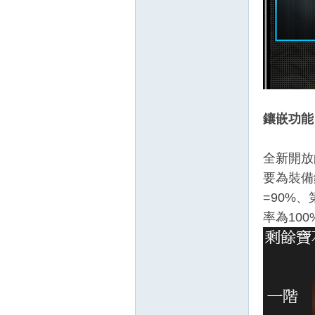
鑲嵌功能
全新開放
要為裝備
=90%
率為10