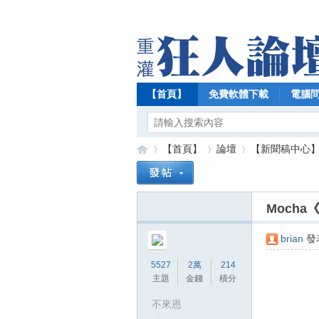
【首頁】
免費軟體下載
電腦
【首頁】
論壇
【新聞稿中心
Moch
【
»
›
›
brian
發表
5527
2萬
214
主題
金錢
積分
不來恩