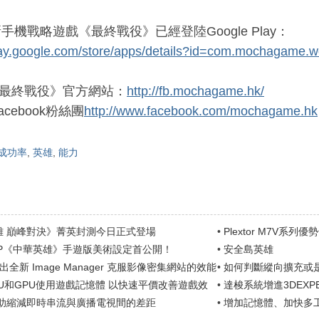
新手機戰略遊戲《最終戰役》已經登陸Google Play：
play.google.com/store/apps/details?id=com.mochagame.w
a《最終戰役》官方網站：
http://fb.mochagame.hk/
Facebook粉絲團
http://www.facebook.com/mochagame.hk
成功率
,
英雄
,
能力
雄 巔峰對決》菁英封測今日正式登場
•
Plextor M7V系
及獨家...
IP《中華英雄》手遊版美術設定首公開！
•
安全島英雄
 推出全新 Image Manager 克服影像密集網站的效能
•
如何判斷縱向擴充或
U和GPU使用遊戲記憶體 以快速平價改善遊戲效
•
達梭系統增進3DEXP
i幫助縮減即時串流與廣播電視間的差距
•
增加記憶體、加快多