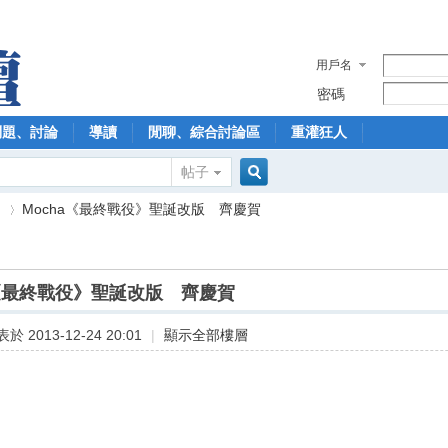
用戶名
密碼
問題、討論
導讀
閒聊、綜合討論區
重灌狂人
帖子
搜
】
Mocha《最終戰役》聖誕改版 齊慶賀
索
a《最終戰役》聖誕改版 齊慶賀
›
於 2013-12-24 20:01
|
顯示全部樓層