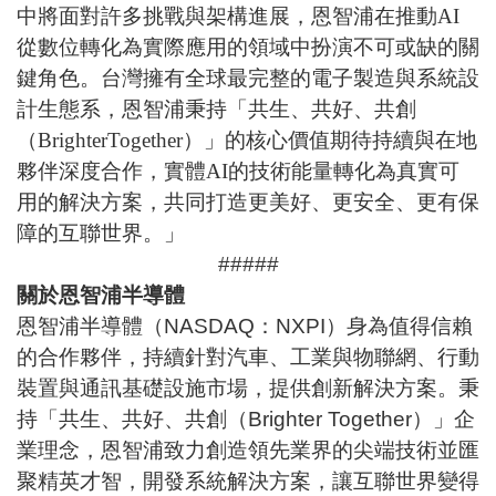
中將面對許多挑戰與架構進展，恩智浦在推動
AI
從數位轉化為實際應用的領域中扮演不可或缺的關
鍵角色。台灣擁有全球最完整的電子製造與系統設
計生態系，恩智浦秉持「共生、共好、共創
（
BrighterTogether
）」的核心價值期待持續與在地
夥伴深度合作，實體
AI
的技術能量轉化為真實可
用的解決方案，共同打造更美好、更安全、更有保
障的互聯世界。」
#####
關於恩智浦半導體
恩智浦半導體（NASDAQ：NXPI）身為值得信賴
的合作夥伴，持續針對汽車、工業與物聯網、行動
裝置與通訊基礎設施市場，提供創新解決方案。秉
持「共生、共好、共創（Brighter Together）」企
業理念，恩智浦致力創造領先業界的尖端技術並匯
聚精英才智，開發系統解決方案，讓互聯世界變得