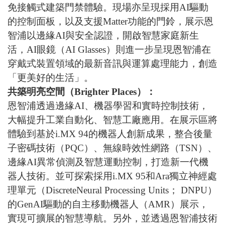
免接觸式建築門禁體驗。現場亦呈現採用
AI
驅動
的控制面板，以及支援
Matter
功能的門鈴，展示恩
智浦以邊緣
AI
與安全認證，開啟智慧家庭新生
活，
AI
眼鏡（
AI Glasses
）則進一步呈現恩智浦在
穿戴式裝置領域的最新音訊與運算處理能力，創造
「更美好的生活」。
共築明亮空間（
Brighter Places
）：
恩智浦透過邊緣
AI
、機器學習和實時控制技術，
大幅提升工業自動化、智慧工廠應用。在展示區將
體驗到基於
i.MX 94
的機器人創新成果，整合後量
子密碼技術（
PQC
）、無線時效性網路（
TSN
）、
邊緣
AI
異常偵測及智慧運動控制，打造新一代機
器人技術。並可探索採用
i.MX 95
和
Ara
獨立神經處
理單元（
DiscreteNeural Processing Units
；
DNPU
）
的
GenAI
驅動的自主移動機器人（
AMR
）展示，
實現可擴展的智慧導航。另外，並透過恩智浦技術