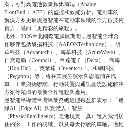
案，可對高電池數量類比前端（
Analog
FrontEnd
；
AFE
）的監控和效能分析。電動車的
解決方案更展現恩智浦在電動車領域的全方位技術
實力，邁向「更精彩的旅程」。
此外，
2026
台北國際電腦展期間，恩智浦全球合
作夥伴包括研揚科技（
AAEONTechnology
）、研
華科技（
Advantech
）、海華科技（
AzureWave
）、
仁寶電腦（
Compal
）、台達電子（
Delta
）、鴻海
（
Hon Hai
）、英業達（
Inventec
）
`
、和碩科技
（
Pegatron
）等，將在其展位演示與恩智浦在汽
車、工業與物聯網、行動裝置與通訊基礎設施解決
方案等領域的最新合作進程與應用。
恩智浦半導體台灣區業務總經理臧益群表示：「邊
緣
AI
（
Edge AI
）與實體人工智慧
（
PhysicalIntelligence
）走進現實，真正進入我們居
住的家、工作的場域、以及每天行駛的車輛。過程