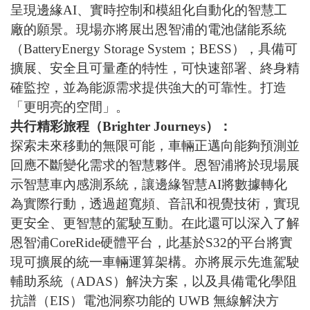
呈現邊緣
AI
、實時控制和模組化自動化的智慧工
廠的願景。現場亦將展出恩智浦的電池儲能系統
（
BatteryEnergy Storage System
；
BESS
），具備可
擴展、安全且可量產的特性，可快速部署、終身精
確監控，並為能源需求提供強大的可靠性。打造
「更明亮的空間」。
共行精彩旅程（
Brighter Journeys
）：
探索未來移動的無限可能，車輛正邁向能夠預測並
回應不斷變化需求的智慧夥伴。恩智浦將於現場展
示智慧車內感測系統，讓邊緣智慧
AI
將數據轉化
為實際行動，透過超寬頻、音訊和視覺技術，實現
更安全、更智慧的駕駛互動。在此還可以深入了解
恩智浦
CoreRide
硬體平台，此基於
S32
的平台將實
現可擴展的統一車輛運算架構。亦將展示先進駕駛
輔助系統（
ADAS
）解決方案，以及具備電化學阻
抗譜（
EIS
）電池洞察功能的
UWB
無線解決方