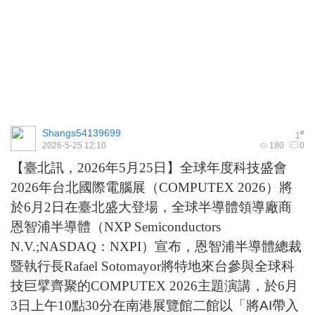
Shangs54139699
#
1
2026-5-25 12:10
180
0
【臺北訊，
2026
年
5
月
25
日】全球年度科技盛會
2026
年台北國際電腦展
（
COMPUTEX 2026
）
將
於
6
月
2
日在臺北盛大登場
，全球半導體領導廠商
恩智浦半導體（
NXP Semiconductors
N.V.;NASDAQ
：
NXPI
）宣布，恩智浦半導體總裁
暨執行長
Rafael Sotomayor
將特地來台參與全球科
技巨擘齊聚的
COMPUTEX 2026
主題演講，於
6
月
3
日上午
10
點
30
分在南港展覽館二館以「
將AI帶入