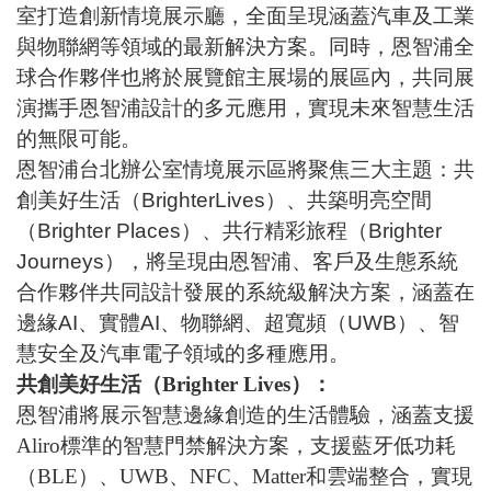
室打造創新情境展示廳，全面呈現涵蓋汽車及工業
與物聯網等領域的最新解決方案。同時，恩智浦全
球合作夥伴也將於展覽館主展場的展區內，共同展
演攜手恩智浦設計的多元應用，實現未來智慧生活
的無限可能。
恩智浦台北辦公室情境展示區將聚焦三大主題：共
創美好生活（BrighterLives）、共築明亮空間
（Brighter Places）、共行精彩旅程（Brighter
Journeys），將呈現由恩智浦、客戶及生態系統
合作夥伴共同設計發展的系統級解決方案，涵蓋在
邊緣AI、實體AI、物聯網、超寬頻（UWB）、智
慧安全及汽車電子領域的多種應用。
共創美好生活（
Brighter Lives
）：
恩智浦將展示智慧邊緣創造的生活體驗，涵蓋支援
Aliro
標準的智慧門禁解決方案，支援藍牙低功耗
（
BLE
）、
UWB
、
NFC
、
Matter
和雲端整合，實現