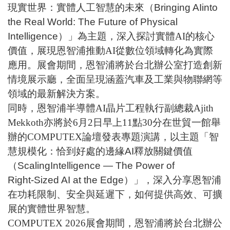
現實世界：實體人工智慧的未來（Bringing AIinto
the Real World: The Future of Physical
Intelligence）
」為主題，深入探討實體
AI
的核心
價值，展現恩智浦推動
AI
從數位領域轉化為實際
應用。展會期間，恩智浦將於台北辦公室打造創新
情境展示廳，全面呈現涵蓋汽車及工業與物聯網等
領域的最新解決方案。
同時，恩智浦半導體
AI
晶片工程執行副總裁
Ajith
Mekkoth
亦將於
6
月
2
日早上
11
點
30
分在世貿一館舉
辦的
COMPUTEX
論壇發表專題演講，以主題「
智
慧規模化：恰到好處的邊緣AI釋放關鍵價值
（ScalingIntelligence — The Power of
Right‑Sized AI at the Edge）
」，深入分享恩智浦
在功耗限制、安全與延遲下，如何提供高效、可擴
展的實體世界智慧。
COMPUTEX 2026
展會期間，恩智浦將於台北辦公