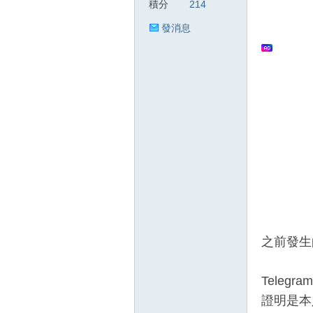
積分
214
發消息
狂
人
之前發生
Tele
證明是本
論