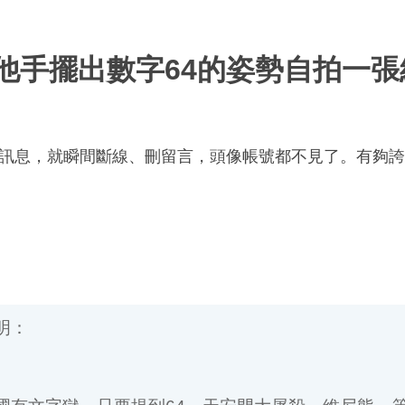
他手擺出數字64的姿勢自拍一張給
訊息，就瞬間斷線、刪留言，頭像帳號都不見了。有夠誇張的
：
有文字獄，只要提到64、天安門大屠殺、維尼熊... 等
加上中國的手機、網路都有監控，你只要一出現關鍵字