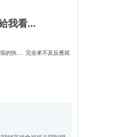
我看...
快.... 完全來不及反應就
關鍵字就會被抓去關到變
，很快公安就會來敲