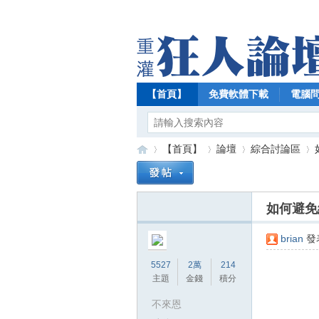
【首頁】
免費軟體下載
電腦
【首頁】
論壇
綜合討論區
如何避免
【
»
›
›
›
brian
發表
5527
2萬
214
主題
金錢
積分
不來恩