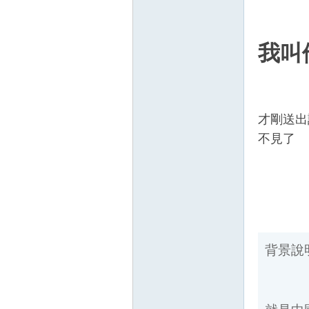
我叫
才剛送出
壇
不見了
背景說明
就是中國
】
白痴，再