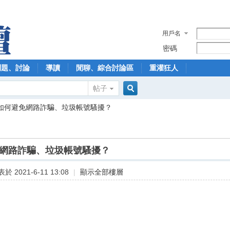
用戶名
密碼
問題、討論
導讀
閒聊、綜合討論區
重灌狂人
帖子
搜
如何避免網路詐騙、垃圾帳號騷擾？
索
網路詐騙、垃圾帳號騷擾？
於 2021-6-11 13:08
|
顯示全部樓層