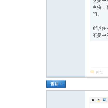
門。
所以住中
不是中國
回復