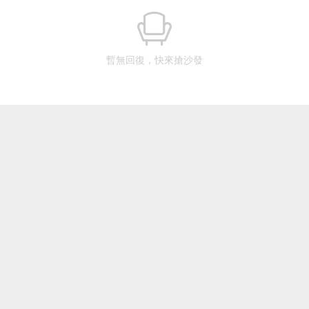
暫無回復，快來搶沙發