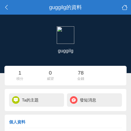
guggilg的資料
guggilg
1
0
78
積分
威望
金錢
Ta的主題
發短消息
個人資料