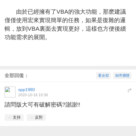
由於已經擁有了VBA的強大功能，那麽建議
僅僅使用宏來實現簡單的任務，如果是復雜的邏
輯，放到VBA裏面去實現更好，這樣也方便後續
功能需求的展開。
全部回復
看全部
倒序瀏覽
1
spp1980
#
2
2020-10-16 10:36
請問版大可有破解密碼?謝謝!!
支持
反對