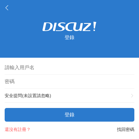
登錄
安全提問(未設置請忽略)
登錄
還沒有註冊？
找回密碼