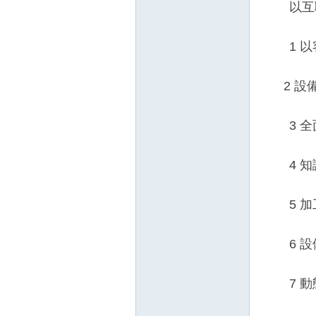
以互聯
1 以客
2 設備
3 全面
4 知識
5 加工
6 設備
7 動態