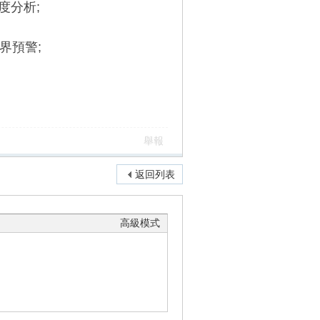
度分析;
界預警;
舉報
返回列表
高級模式