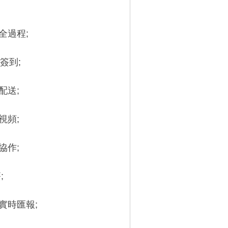
全過程;
簽到;
配送;
視頻;
協作;
;
實時匯報;