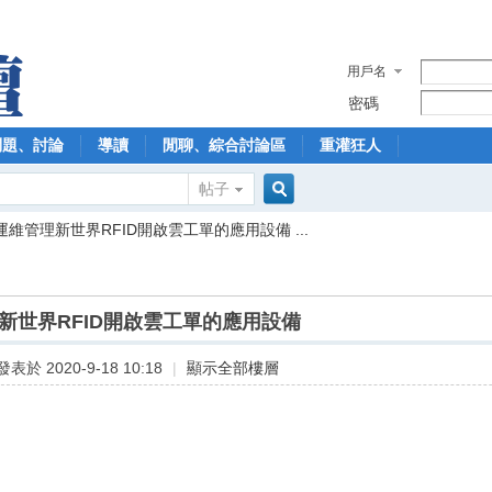
用戶名
密碼
問題、討論
導讀
閒聊、綜合討論區
重灌狂人
帖子
搜
運維管理新世界RFID開啟雲工單的應用設備 ...
索
新世界RFID開啟雲工單的應用設備
發表於 2020-9-18 10:18
|
顯示全部樓層