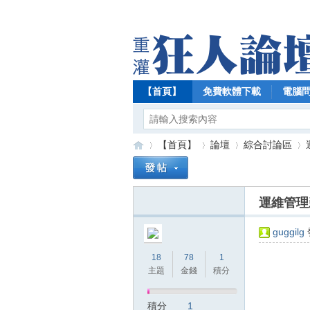
【首頁】
免費軟體下載
電腦
【首頁】
論壇
綜合討論區
運維管理
【
»
›
›
›
guggilg
18
78
1
主題
金錢
積分
積分
1