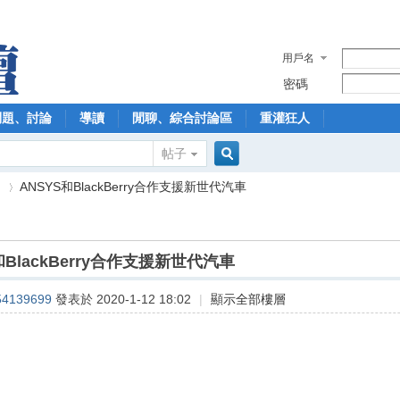
用戶名
密碼
問題、討論
導讀
閒聊、綜合討論區
重灌狂人
帖子
搜
】
ANSYS和BlackBerry合作支援新世代汽車
索
和BlackBerry合作支援新世代汽車
›
54139699
發表於 2020-1-12 18:02
|
顯示全部樓層