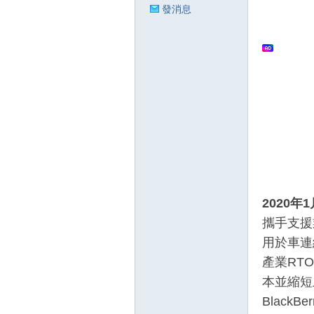
發消息
狂
人
2020
年
1
攜手支援業界
用於車連
產業RT
本並縮短
BlackB
論