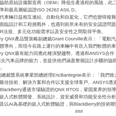
協助原始設備製造商（OEM）降低生產過程的風險，此
和最高層級認證ISO 26262 ASIL D。
代車輛日益相互連結、自動化和自駕化，它們也變得複雜
面臨設計和工程挑戰外，也遇到前所未有的安全認證問題
SAR法規、多元化功能需求以及安全性之間取得平衡。
Berry QNX產品暨策略副總裁Grant Courville表示
體導向，而現今在路上運行的車輛中有崁入我們軟體的車
kBerry QNX最有能力回應此種演變趨勢。透過和ANSY
頂尖汽車品牌的能力，並提供他們涵蓋整個設計步驟的協
」
S副總裁暨系統事業部總經理EricBantegnie表示：「
最佳技術、解決方案和合作以支援全球客戶。ANSYS透
lackBerry通過市場驗證的QNX RTOS，鞏固業界的領導地
嵌入式軟體開發、系統設計、資安威脅和功能安全性分析
及以AI為基礎的嵌入式軟體驗證，與BlackBerry的技
###