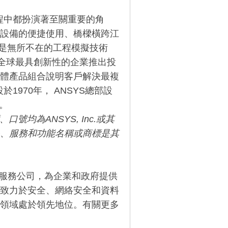
程中都扮演著至關重要的角
設備的便捷使用、橋樑橫跨江
S是無所不在的工程模擬技術
。我們幫助全球最具創新性的企業推出投
體產品組合說明客戶解決最複
970年， ANSYS總部設
。
、口號均為
ANSYS, Inc.
或其
、服務和功能名稱或商標是其
全軟體和服務公司，為企業和政府提供
致力於安全、網絡安全和資料
領域處於領先地位。有關更多