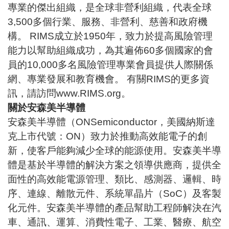
專業的傑出組織，是全球非營利組織，代表全球
3,500多個行業、服務、非營利、慈善和政府機
構。 RIMS成立於1950年，致力於提高風險管理
能力以幫助組織成功，為其遍佈60多個國家的會
員的10,000多名風險管理專業會員提供人際關係
網、專業發展和教育機會。 有關RIMS的更多資
訊，請訪問
www.RIMS.org
。
關於安森美半導體
安森美半導體（ONSemiconductor，美國納斯達
克上市代號：
ON
）致力於推動高效能電子的創
新，使客戶能夠減少全球的能源使用。安森美半導
體是基於半導體的解決方案之領導供應商，提供全
面性的高效能電源管理、類比、感測器、邏輯、時
序、連線、離散元件、系統單晶片（SoC）及客製
化元件。安森美半導體的產品幫助工程師解決在
汽
車、通訊、運算、消費性電子、工業、醫療、航空