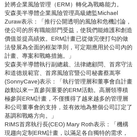
於將企業風險管理（ERM）轉化為戰略能力。
安森美半導體企業風險管理高級總監Michael
Zuraw表示：「推行公開透明的風險和危機討論，
使公司的所有職能部門受益，使我們能維護和創造
價值並提高績效。ERM計畫已從做完便打勾的做
法發展為全面的框架準則，可定期應用於公司內的
計畫、專案和戰略措施。」
安森美半導體執行副總裁、法律總顧問、首席守法
和道德規範官、首席風險官暨公司秘書蔡嵩寧
(SonnyCave)表示：「執行管理層和董事會自計畫
啟動以來一直參與重要的ERM活動。高層領導積
極參與ERM計畫，不僅獲得了越來越多的管理層
和公司董事會的支持，並有效地為整個公司訂定了
基調和戰略方向。」
RIMS首席執行長(CEO) Mary Roth表示：「機構
現趨向定制ERM計畫，以滿足各自獨特的需求，