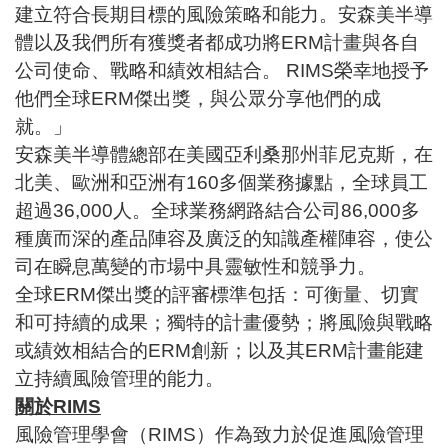
建立符合長期目標的風險策略和能力。安森美半導
體以及我們所有獲獎者都成功將ERM計畫與各自
公司使命、戰略和績效相結合。 RIMS榮幸地授予
他們全球ERM傑出獎，與公眾分享他們的成
就。」
安森美半導體總部在美國亞利桑那州菲尼克斯，在
北美、歐洲和亞洲有160多個業務據點，全球員工
超過36,000人。全球業務網路結合公司86,000多
種廣而深的產品陣容及廣泛的知識產權陣容，使公
司在瞬息萬變的市場中具靈敏性和競爭力。
全球ERM傑出獎的評審標準包括：可衡量、切實
和可持續的成果；獨特的計畫優勢；將風險與戰略
或績效相結合的ERM創新；以及其ERM計畫能建
立持續風險管理的能力。
關於
RIMS
風險管理學會（RIMS）作為致力於促進風險管理