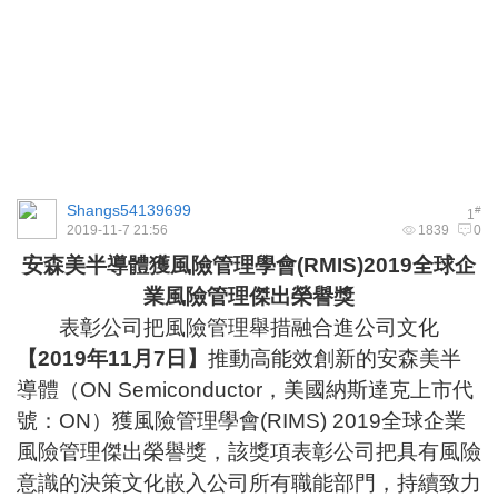
Shangs54139699
#
1
2019-11-7 21:56
1839
0
安森美半導體獲風險管理學會
(RMIS)2019
全球企
業風險管理傑出榮譽獎
表彰公司把風險管理舉措融
合進
公司文化
【
2019
年
11
月
7
日】
推動高能效創新的安森美半
導體（ON Semiconductor，美國納斯達克上市代
號：
ON
）獲風險管理學會(RIMS) 2019全球企業
風險管理傑出榮譽獎，該獎項表彰公司把具有風險
意識的決策文化嵌入公司所有職能部門，持續致力