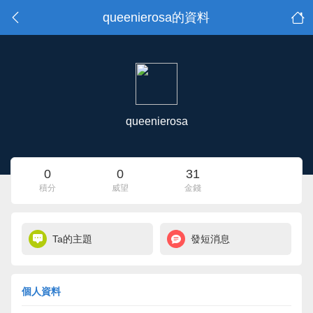
queenierosa的資料
queenierosa
0
0
31
積分
威望
金錢
Ta的主題
發短消息
個人資料