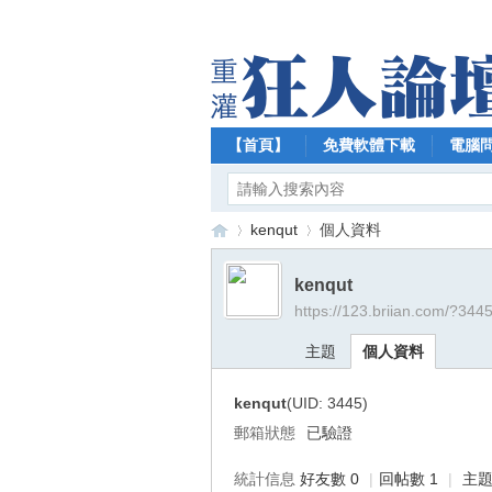
【首頁】
免費軟體下載
電腦
kenqut
個人資料
kenqut
https://123.briian.com/?344
【
›
›
主題
個人資料
kenqut
(UID: 3445)
郵箱狀態
已驗證
統計信息
好友數 0
|
回帖數 1
|
主題