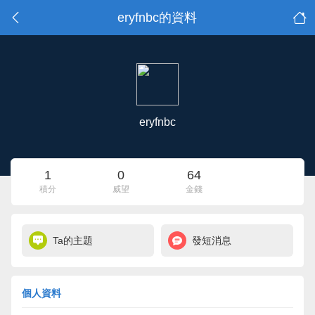
eryfnbc的資料
eryfnbc
1
0
64
積分
威望
金錢
Ta的主題
發短消息
個人資料