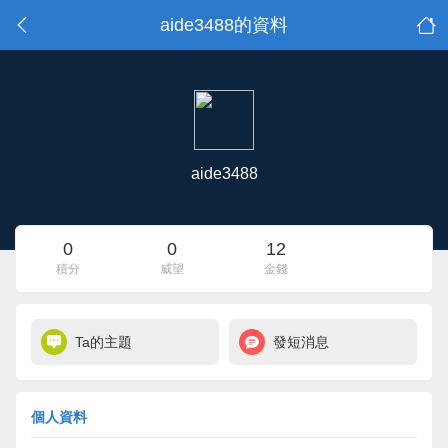
aide3488的資料
aide3488
0
0
12
積分
威望
金錢
Ta的主題
發短消息
個人資料