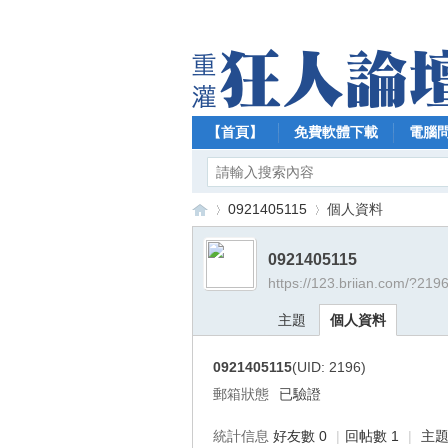
【首頁】
免費軟體下載
電腦
0921405115
個人資料
0921405115
https://123.briian.com/?219
【
›
›
主題
個人資料
0921405115
(UID: 2196)
郵箱狀態
已驗證
統計信息
好友數 0
|
回帖數 1
|
主題