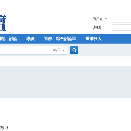
用戶名
密碼
問題、討論
導讀
閒聊、綜合討論區
重灌狂人
帖子
搜
6
索
數 0