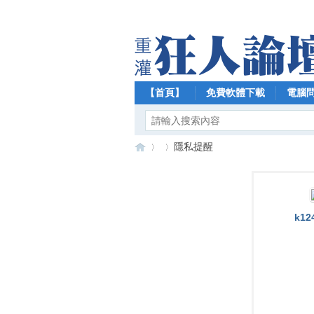
【首頁】
免費軟體下載
電腦
隱私提醒
【
›
›
k12