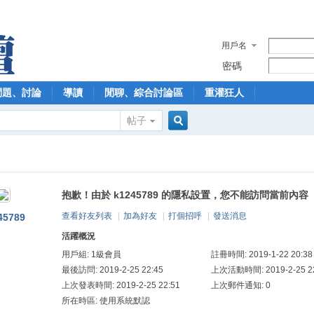
用戶名
密碼
問題、討論
導讀
閒聊、綜合討論區
重灌狂人
帖子
搜
抱歉！由於 k1245789 的隱私設置，您不能訪問當前內容
索
查看好友列表
|
加為好友
|
打個招呼
|
發送消息
45789
活躍概況
用戶組:
1級會員
註冊時間: 2019-1-22 20:38
最後訪問: 2019-2-25 22:45
上次活動時間: 2019-2-25 22
上次發表時間: 2019-2-25 22:51
上次郵件通知: 0
所在時區: 使用系統默認