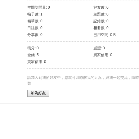
空間訪問量: 0
好友數: 0
帖子數: 1
主題數: 0
精華數: 0
記錄數: 0
日誌數: 0
相冊數: 0
分享數: 0
已用空間: 0 B
積分: 0
威望: 0
金錢: 5
買家信用: 0
賣家信用: 0
請加入到我的好友中，您就可以瞭解我的近況，與我一起交流，隨時
繫
加為好友