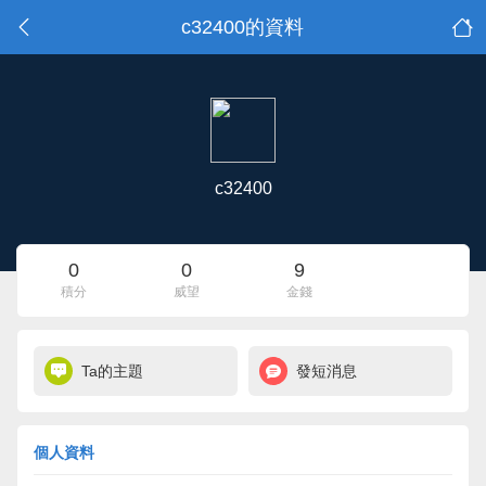
c32400的資料
c32400
0
0
9
積分
威望
金錢
Ta的主題
發短消息
個人資料