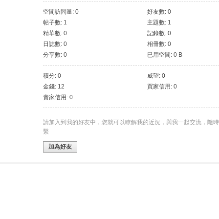
空間訪問量: 0
好友數: 0
帖子數: 1
主題數: 1
精華數: 0
記錄數: 0
日誌數: 0
相冊數: 0
分享數: 0
已用空間: 0 B
積分: 0
威望: 0
金錢: 12
買家信用: 0
賣家信用: 0
請加入到我的好友中，您就可以瞭解我的近況，與我一起交流，隨時
繫
加為好友