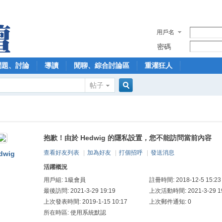
用戶名
密碼
問題、討論
導讀
閒聊、綜合討論區
重灌狂人
帖子
搜
抱歉！由於 Hedwig 的隱私設置，您不能訪問當前內容
索
查看好友列表
|
加為好友
|
打個招呼
|
發送消息
dwig
活躍概況
用戶組:
1級會員
註冊時間: 2018-12-5 15:23
最後訪問: 2021-3-29 19:19
上次活動時間: 2021-3-29 19
上次發表時間: 2019-1-15 10:17
上次郵件通知: 0
所在時區: 使用系統默認