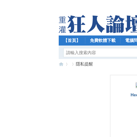
【首頁】
免費軟體下載
電腦
隱私提醒
【
›
›
He