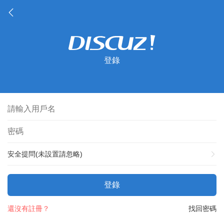
登錄
安全提問(未設置請忽略)
登錄
還沒有註冊？
找回密碼