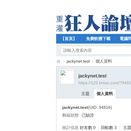
【首頁】
免費軟體下載
電腦
jackynet.test
個人資料
jackynet.test
https://123.briian.com/?948
【
›
›
主題
個人資料
jackynet.test
(UID: 94816)
郵箱狀態
已驗證
統計信息
好友數 0
|
回帖數 3
|
主題