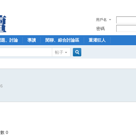
用戶名
密碼
問題、討論
導讀
閒聊、綜合討論區
重灌狂人
帖子
搜
16
索
數 0